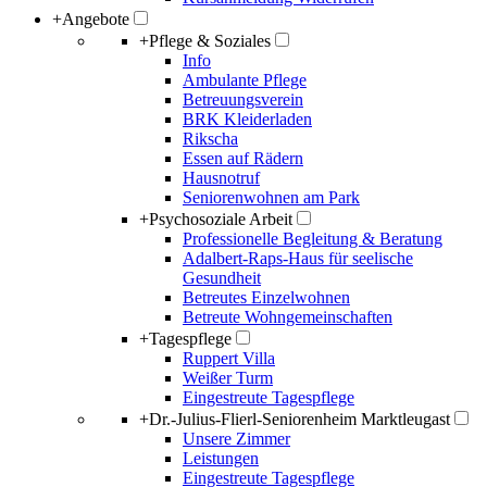
+
Angebote
+
Pflege & Soziales
Info
Ambulante Pflege
Betreuungsverein
BRK Kleiderladen
Rikscha
Essen auf Rädern
Hausnotruf
Seniorenwohnen am Park
+
Psychosoziale Arbeit
Professionelle Begleitung & Beratung
Adalbert-Raps-Haus für seelische
Gesundheit
Betreutes Einzelwohnen
Betreute Wohngemeinschaften
+
Tagespflege
Ruppert Villa
Weißer Turm
Eingestreute Tagespflege
+
Dr.-Julius-Flierl-Seniorenheim Marktleugast
Unsere Zimmer
Leistungen
Eingestreute Tagespflege