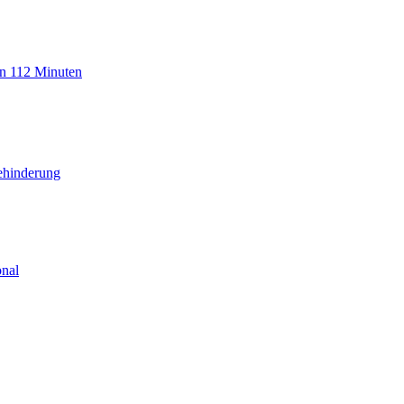
n 112 Minuten
Behinderung
onal