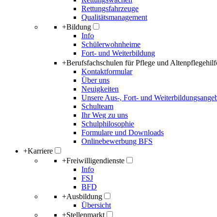
Rettungsfahrzeuge
Qualitätsmanagement
+
Bildung
Info
Schülerwohnheime
Fort- und Weiterbildung
+
Berufsfachschulen für Pflege und Altenpflegehilf
Kontaktformular
Über uns
Neuigkeiten
Unsere Aus-, Fort- und Weiterbildungsange
Schulteam
Ihr Weg zu uns
Schulphilosophie
Formulare und Downloads
Onlinebewerbung BFS
+
Karriere
+
Freiwilligendienste
Info
FSJ
BFD
+
Ausbildung
Übersicht
+
Stellenmarkt