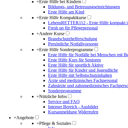
+
Erste Hilfe bei Kindern
Bildungs- und Betreuungseinrichtungen
Erste Hilfe am Kind
+
Erste Hilfe Kompaktkurse
LebensRETTER112 - Erste Hilfe kompakt i
Fresh up für Pflegepersonal
+
Andere Kurse
Brandschutzhelferschulung
Persönliche Notfallvorsorge
+
Erste Hilfe Sonderprogramme
Erste Hilfe für Notfälle bei Menschen mit 
Erste Hilfe Kurs für Senioren
Erste Hilfe für sportlich Aktive
Erste Hilfe für Kinder und Jugendliche
Erste Hilfe mit Selbstschutzinhalten
Ärzte und medizinisches Fachpersonal
Zahnärzte und zahnmedizinisches Fachpers
Sonderprogramme
+
Nützliche Infos
Service und FAQ
Interner Bereich - Ausbilder
Kursanmeldung Widerrufen
+
Angebote
+
Pflege & Soziales