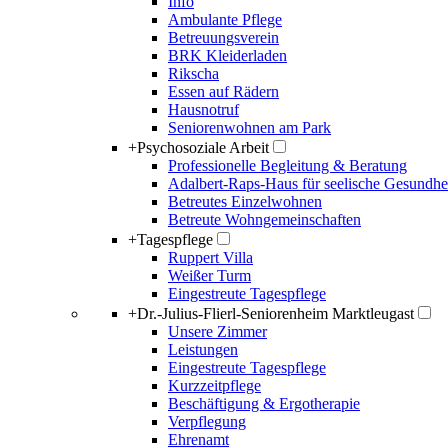
Info
Ambulante Pflege
Betreuungsverein
BRK Kleiderladen
Rikscha
Essen auf Rädern
Hausnotruf
Seniorenwohnen am Park
+
Psychosoziale Arbeit
Professionelle Begleitung & Beratung
Adalbert-Raps-Haus für seelische Gesundhe
Betreutes Einzelwohnen
Betreute Wohngemeinschaften
+
Tagespflege
Ruppert Villa
Weißer Turm
Eingestreute Tagespflege
+
Dr.-Julius-Flierl-Seniorenheim Marktleugast
Unsere Zimmer
Leistungen
Eingestreute Tagespflege
Kurzzeitpflege
Beschäftigung & Ergotherapie
Verpflegung
Ehrenamt