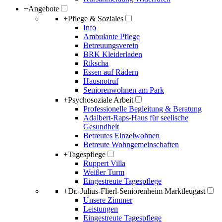
+
Angebote
+
Pflege & Soziales
Info
Ambulante Pflege
Betreuungsverein
BRK Kleiderladen
Rikscha
Essen auf Rädern
Hausnotruf
Seniorenwohnen am Park
+
Psychosoziale Arbeit
Professionelle Begleitung & Beratung
Adalbert-Raps-Haus für seelische
Gesundheit
Betreutes Einzelwohnen
Betreute Wohngemeinschaften
+
Tagespflege
Ruppert Villa
Weißer Turm
Eingestreute Tagespflege
+
Dr.-Julius-Flierl-Seniorenheim Marktleugast
Unsere Zimmer
Leistungen
Eingestreute Tagespflege