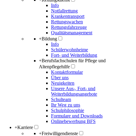
Info
Notfallrettung
Krankentransport
Rettungswachen
Rettungsfahrzeuge
Qualitätsmanagement
+
Bildung
Info
Schülerwohnheime
Fort- und Weiterbildung
+
Berufsfachschulen für Pflege und
Altenpflegehilfe
Kontaktformular
Über uns
Neuigkeiten
Unsere Aus-, Fort- und
Weiterbildungsangebote
Schulteam
Ihr Weg zu uns
Schulphilosophie
Formulare und Downloads
Onlinebewerbung BFS
+
Karriere
+
Freiwilligendienste