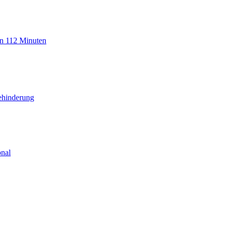
n 112 Minuten
Behinderung
onal