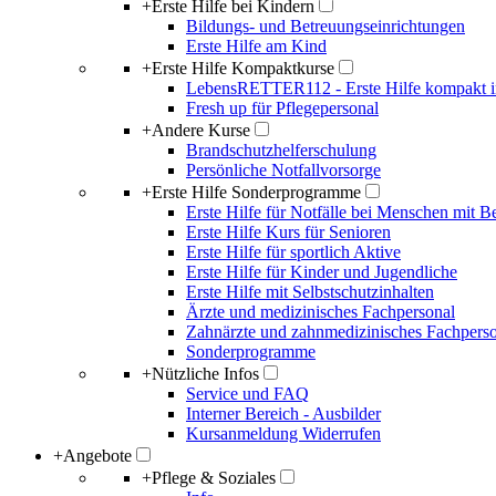
+
Erste Hilfe bei Kindern
Bildungs- und Betreuungseinrichtungen
Erste Hilfe am Kind
+
Erste Hilfe Kompaktkurse
LebensRETTER112 - Erste Hilfe kompakt i
Fresh up für Pflegepersonal
+
Andere Kurse
Brandschutzhelferschulung
Persönliche Notfallvorsorge
+
Erste Hilfe Sonderprogramme
Erste Hilfe für Notfälle bei Menschen mit 
Erste Hilfe Kurs für Senioren
Erste Hilfe für sportlich Aktive
Erste Hilfe für Kinder und Jugendliche
Erste Hilfe mit Selbstschutzinhalten
Ärzte und medizinisches Fachpersonal
Zahnärzte und zahnmedizinisches Fachpers
Sonderprogramme
+
Nützliche Infos
Service und FAQ
Interner Bereich - Ausbilder
Kursanmeldung Widerrufen
+
Angebote
+
Pflege & Soziales