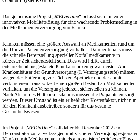
Quantum-Systems GmbH.
Das gemeinsame Projekt „
MEDinTime
“ befasst sich mit einer
innovativen Mobilitätslösung für eine wachsende Problemstellung in
der Medikamentenversorgung von Kliniken.
Kliniken müssen eine größere Auswahl an Medikamenten rund um
die Uhr zur Patientenversor-gung vorhalten. Darüber hinaus muss
die schnelle Bereitstellung spezieller Notfallmedikamente in
kürzester Zeit sichergestellt sein. Dies wird i.d.R. durch
entsprechend ausgestattete Klinikapotheken gewährleistet. Auch
Krankenhäuser der Grundversorgung (I. Versorgungsstufe) müssen
wegen der Entfernung zur nächsten Apotheke und der damit
verbundenen Transportzeit einen großen Bestand an Medikamenten
vorhalten, um die Versorgung jederzeit sicherstellen zu können.
Nach Ablauf des Haltbarkeitsdatums müssen die Präparate entsorgt
werden. Dieser Umstand ist ein er-heblicher Kostenfaktor, nicht nur
für den Krankenhausbetreiber, sondern für das gesamte
Gesundheitswesen.
Im Projekt „
MEDinTime
“ soll daher bis Dezember 2022 ein
Demonstrator zur zuverlässigen und si-cheren Versorgung regionaler
Kliniken mit Medikamenten mittels automatisiert betriebener Flug-