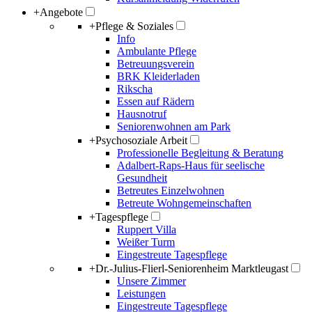
+
Angebote
+
Pflege & Soziales
Info
Ambulante Pflege
Betreuungsverein
BRK Kleiderladen
Rikscha
Essen auf Rädern
Hausnotruf
Seniorenwohnen am Park
+
Psychosoziale Arbeit
Professionelle Begleitung & Beratung
Adalbert-Raps-Haus für seelische
Gesundheit
Betreutes Einzelwohnen
Betreute Wohngemeinschaften
+
Tagespflege
Ruppert Villa
Weißer Turm
Eingestreute Tagespflege
+
Dr.-Julius-Flierl-Seniorenheim Marktleugast
Unsere Zimmer
Leistungen
Eingestreute Tagespflege