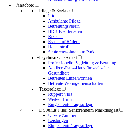
+
Angebote
+
Pflege & Soziales
Info
Ambulante Pflege
Betreuungsverein
BRK Kleiderladen
Rikscha
Essen auf Rädern
Hausnotruf
Seniorenwohnen am Park
+
Psychosoziale Arbeit
Professionelle Begleitung & Beratung
Adalbert-Raps-Haus für seelische
Gesundheit
Betreutes Einzelwohnen
Betreute Wohngemeinschaften
+
Tagespflege
Ruppert Villa
Weißer Turm
Eingestreute Tagespflege
+
Dr.-Julius-Flierl-Seniorenheim Marktleugast
Unsere Zimmer
Leistungen
Eingestreute Tagespflege