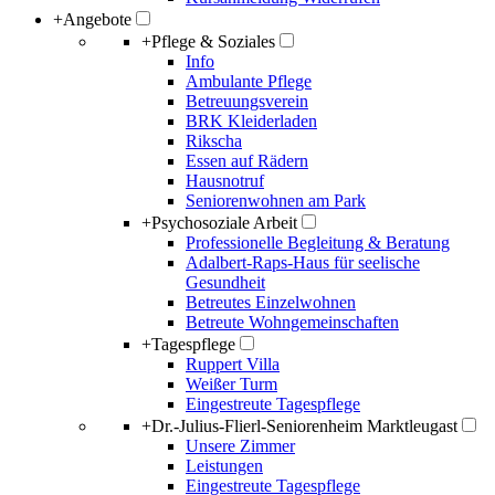
+
Angebote
+
Pflege & Soziales
Info
Ambulante Pflege
Betreuungsverein
BRK Kleiderladen
Rikscha
Essen auf Rädern
Hausnotruf
Seniorenwohnen am Park
+
Psychosoziale Arbeit
Professionelle Begleitung & Beratung
Adalbert-Raps-Haus für seelische
Gesundheit
Betreutes Einzelwohnen
Betreute Wohngemeinschaften
+
Tagespflege
Ruppert Villa
Weißer Turm
Eingestreute Tagespflege
+
Dr.-Julius-Flierl-Seniorenheim Marktleugast
Unsere Zimmer
Leistungen
Eingestreute Tagespflege