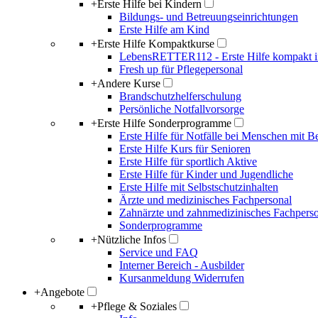
+
Erste Hilfe bei Kindern
Bildungs- und Betreuungseinrichtungen
Erste Hilfe am Kind
+
Erste Hilfe Kompaktkurse
LebensRETTER112 - Erste Hilfe kompakt i
Fresh up für Pflegepersonal
+
Andere Kurse
Brandschutzhelferschulung
Persönliche Notfallvorsorge
+
Erste Hilfe Sonderprogramme
Erste Hilfe für Notfälle bei Menschen mit 
Erste Hilfe Kurs für Senioren
Erste Hilfe für sportlich Aktive
Erste Hilfe für Kinder und Jugendliche
Erste Hilfe mit Selbstschutzinhalten
Ärzte und medizinisches Fachpersonal
Zahnärzte und zahnmedizinisches Fachpers
Sonderprogramme
+
Nützliche Infos
Service und FAQ
Interner Bereich - Ausbilder
Kursanmeldung Widerrufen
+
Angebote
+
Pflege & Soziales