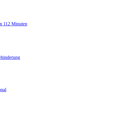
n 112 Minuten
Behinderung
onal