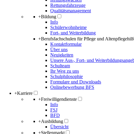
Rettungsfahrzeuge
Qualitätsmanagement
+
Bildung
Info
Schülerwohnheime
Fort- und Weiterbildung
+
Berufsfachschulen für Pflege und Altenpflegehilf
Kontaktformular
Über uns
Neuigkeiten
Unsere Aus-, Fort- und Weiterbildungsange
Schulteam
Ihr Weg zu uns
Schulphilosophie
Formulare und Downloads
Onlinebewerbung BFS
+
Karriere
+
Freiwilligendienste
Info
FSJ
BFD
+
Ausbildung
Übersicht
+
Stellenmarkt