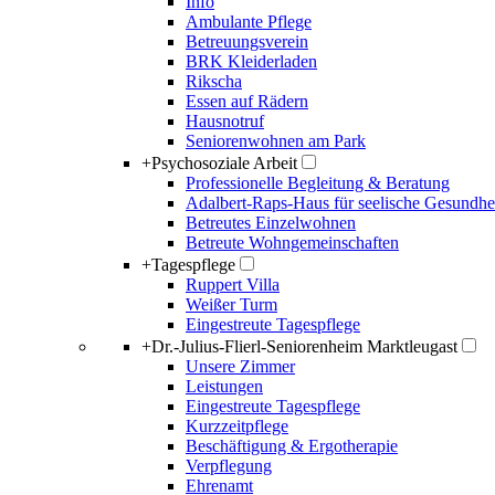
Info
Ambulante Pflege
Betreuungsverein
BRK Kleiderladen
Rikscha
Essen auf Rädern
Hausnotruf
Seniorenwohnen am Park
+
Psychosoziale Arbeit
Professionelle Begleitung & Beratung
Adalbert-Raps-Haus für seelische Gesundhe
Betreutes Einzelwohnen
Betreute Wohngemeinschaften
+
Tagespflege
Ruppert Villa
Weißer Turm
Eingestreute Tagespflege
+
Dr.-Julius-Flierl-Seniorenheim Marktleugast
Unsere Zimmer
Leistungen
Eingestreute Tagespflege
Kurzzeitpflege
Beschäftigung & Ergotherapie
Verpflegung
Ehrenamt