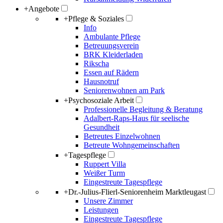
+
Angebote
+
Pflege & Soziales
Info
Ambulante Pflege
Betreuungsverein
BRK Kleiderladen
Rikscha
Essen auf Rädern
Hausnotruf
Seniorenwohnen am Park
+
Psychosoziale Arbeit
Professionelle Begleitung & Beratung
Adalbert-Raps-Haus für seelische
Gesundheit
Betreutes Einzelwohnen
Betreute Wohngemeinschaften
+
Tagespflege
Ruppert Villa
Weißer Turm
Eingestreute Tagespflege
+
Dr.-Julius-Flierl-Seniorenheim Marktleugast
Unsere Zimmer
Leistungen
Eingestreute Tagespflege