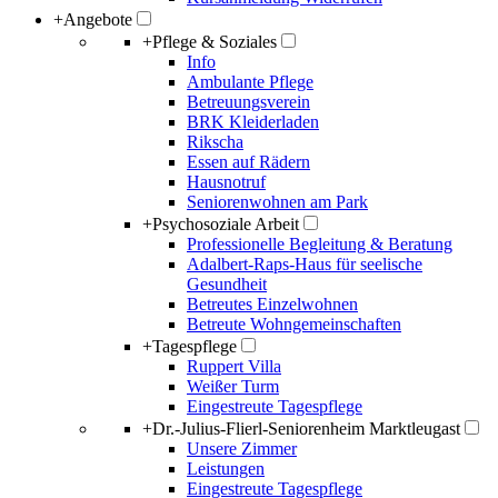
+
Angebote
+
Pflege & Soziales
Info
Ambulante Pflege
Betreuungsverein
BRK Kleiderladen
Rikscha
Essen auf Rädern
Hausnotruf
Seniorenwohnen am Park
+
Psychosoziale Arbeit
Professionelle Begleitung & Beratung
Adalbert-Raps-Haus für seelische
Gesundheit
Betreutes Einzelwohnen
Betreute Wohngemeinschaften
+
Tagespflege
Ruppert Villa
Weißer Turm
Eingestreute Tagespflege
+
Dr.-Julius-Flierl-Seniorenheim Marktleugast
Unsere Zimmer
Leistungen
Eingestreute Tagespflege