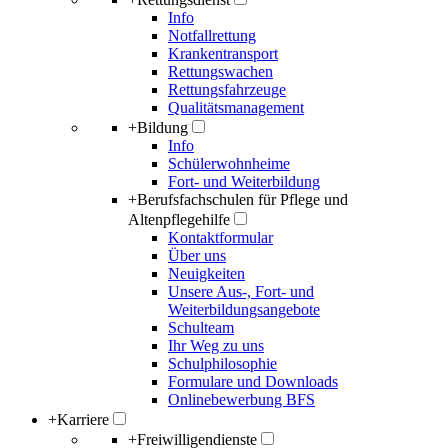
Info
Notfallrettung
Krankentransport
Rettungswachen
Rettungsfahrzeuge
Qualitätsmanagement
+
Bildung
Info
Schülerwohnheime
Fort- und Weiterbildung
+
Berufsfachschulen für Pflege und
Altenpflegehilfe
Kontaktformular
Über uns
Neuigkeiten
Unsere Aus-, Fort- und
Weiterbildungsangebote
Schulteam
Ihr Weg zu uns
Schulphilosophie
Formulare und Downloads
Onlinebewerbung BFS
+
Karriere
+
Freiwilligendienste