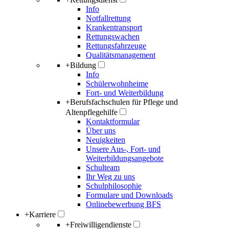
Info
Notfallrettung
Krankentransport
Rettungswachen
Rettungsfahrzeuge
Qualitätsmanagement
+
Bildung
Info
Schülerwohnheime
Fort- und Weiterbildung
+
Berufsfachschulen für Pflege und
Altenpflegehilfe
Kontaktformular
Über uns
Neuigkeiten
Unsere Aus-, Fort- und
Weiterbildungsangebote
Schulteam
Ihr Weg zu uns
Schulphilosophie
Formulare und Downloads
Onlinebewerbung BFS
+
Karriere
+
Freiwilligendienste