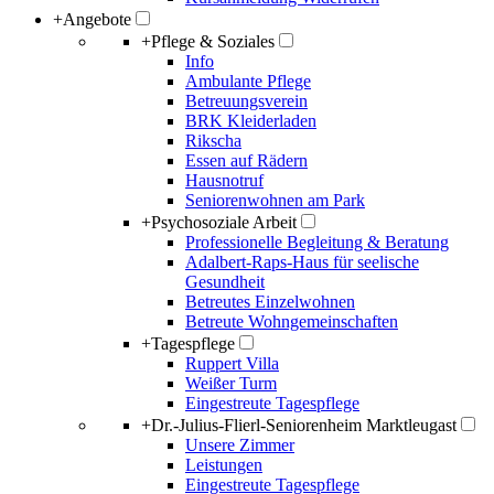
+
Angebote
+
Pflege & Soziales
Info
Ambulante Pflege
Betreuungsverein
BRK Kleiderladen
Rikscha
Essen auf Rädern
Hausnotruf
Seniorenwohnen am Park
+
Psychosoziale Arbeit
Professionelle Begleitung & Beratung
Adalbert-Raps-Haus für seelische
Gesundheit
Betreutes Einzelwohnen
Betreute Wohngemeinschaften
+
Tagespflege
Ruppert Villa
Weißer Turm
Eingestreute Tagespflege
+
Dr.-Julius-Flierl-Seniorenheim Marktleugast
Unsere Zimmer
Leistungen
Eingestreute Tagespflege